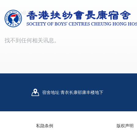
面
跳转到主要内容
首页
最新消息
包
屑
找不到任何相关讯息。
宿舍地址:
青衣长康邨康丰楼地下
私隐条例
版权声明