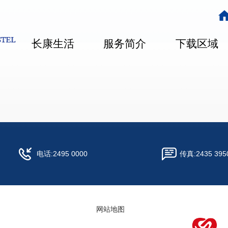
主
导
长康生活
服务简介
下载区域
航
电话:
2495 0000
传真:
2435 395
网站地图