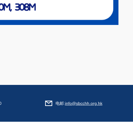
0
电邮:
info@sbcchh.org.hk