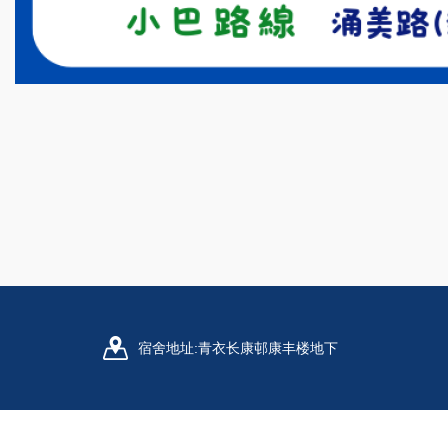
宿舍地址:
青衣长康邨康丰楼地下