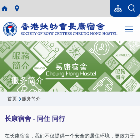
跳转到主要内容
Language
Sitemap(SC)
switcher
主
T
导
航
服务简介
面
首页
服务简介
包
屑
长康宿舍 - 同住 同行
在长康宿舍，我们不仅提供一个安全的居住环境，更致力于