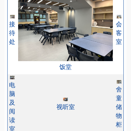
会
接
客
待
室
处
饭堂
电
舍
脑
童
及
视听室
储
阅
物
读
柜
室