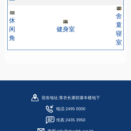
舍
休
童
闲
健身室
寝
角
室
宿舍地址:
青衣长康邨康丰楼地下
电话:
2495 0000
传真:
2435 3950