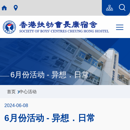
跳转到主要内容
Language
Sitemap(SC)
switcher
主
T
导
航
6月份活动 - 异想．日常
面
首页
中心活动
包
2024-06-08
屑
6月份活动 - 异想．日常