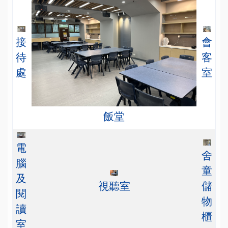
會
接
客
待
室
處
飯堂
電
舍
腦
童
及
視聽室
儲
閱
物
讀
櫃
室