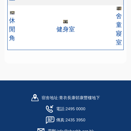
舍
休
童
閒
健身室
寢
角
室
宿舍地址:
青衣長康邨康豐樓地下
電話:
2495 0000
傳真:
2435 3950