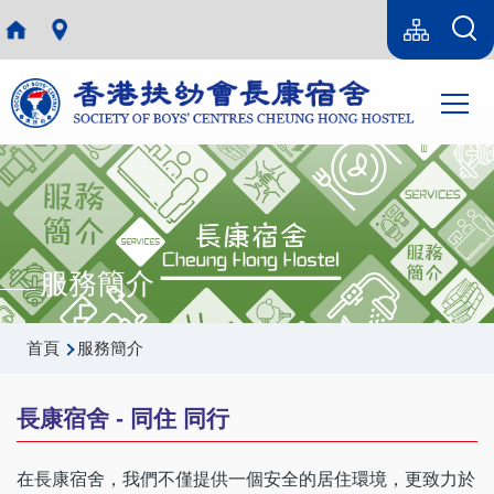
移至主內容
Language
sitemap(tc)
switcher
Main
T
navi
服務簡介
導
首頁
服務簡介
航
連
長康宿舍 - 同住 同行
結
在長康宿舍，我們不僅提供一個安全的居住環境，更致力於