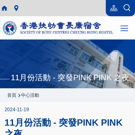
移至主內容
Language
sitemap(tc)
switcher
Main
T
navi
11月份活動 - 突發PINK PINK 之夜
導
首頁
中心活動
航
2024-11-19
連
11月份活動 - 突發PINK PINK
結
之夜