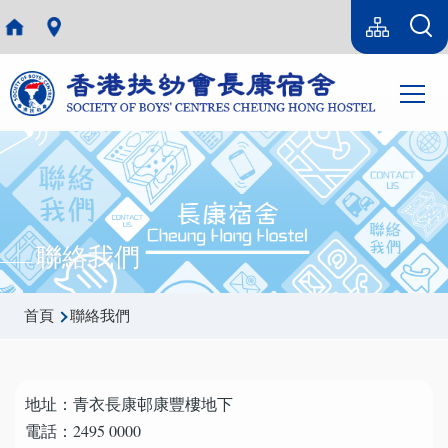
移至主內容
Language
sitemap(tc)
switcher
Main
T
navi
聯絡我們
導
首頁
聯絡我們
航
連
地址：青衣長康邨康豐樓地下
結
電話：2495 0000