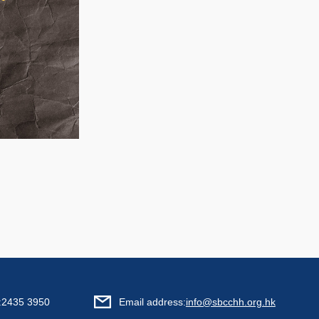
:
2435 3950
Email address:
info@sbcchh.org.hk