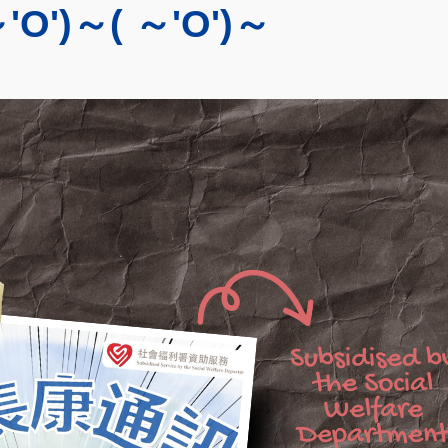
O')～( ～'O')～