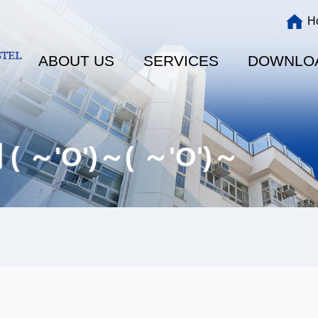
Main
H
navigation
ABOUT US
SERVICES
DOWNLO
～'O')～( ～'O')～