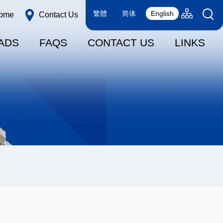
Language
Sitemap(en
繁體
简体
English
ome
Contact Us
switcher
ADS
FAQS
CONTACT US
LINKS